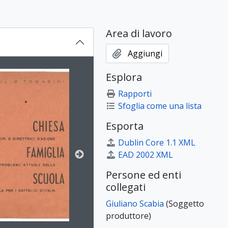
Area di lavoro
Aggiungi
on title displayed in the following carousel. Clicking any ima
Esplora
Rapporti
Sfoglia come una lista
Esporta
Dublin Core 1.1 XML
EAD 2002 XML
Persone ed enti
collegati
Giuliano Scabia
(Soggetto
produttore)