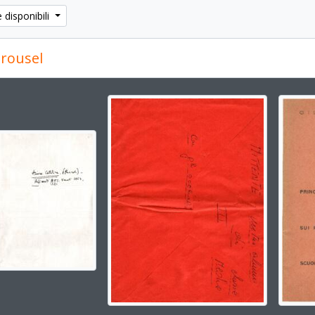
e disponibili
rousel
g the current slide of this carousel will change the descripti