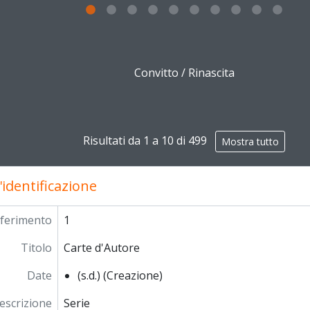
g this description title link will open the description view pag
Convitto / Rinascita
Risultati da 1 a 10 di 499
Mostra tutto
'identificazione
riferimento
1
Titolo
Carte d'Autore
Date
(s.d.) (Creazione)
descrizione
Serie