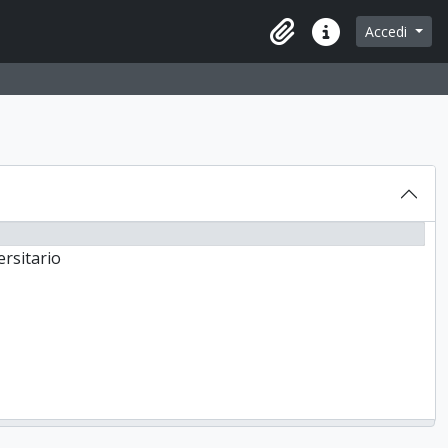
 browse page
Accedi
Area di lavoro
Collegamenti veloc
ersitario