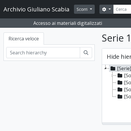
Skip to main content
Cerca
Archivio Giuliano Scabia
Search opti
Scorri
Accesso ai materiali digitalizzati
Serie 
Ricerca veloce
Cerca
Hide hie
[Serie
[So
[So
[So
[So