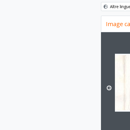
Altre lingu
Image ca
Changin