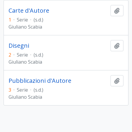
Carte d'Autore
Aggiu
1
·
Serie
·
(s.d.)
Giuliano Scabia
Disegni
Aggiu
2
·
Serie
·
(s.d.)
Giuliano Scabia
Pubblicazioni d'Autore
Aggiu
3
·
Serie
·
(s.d.)
Giuliano Scabia