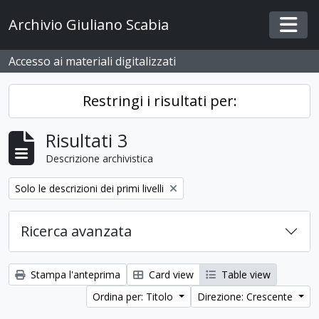
Skip to main content
Archivio Giuliano Scabia
Togg
Accesso ai materiali digitalizzati
Restringi i risultati per:
Risultati 3
Descrizione archivistica
Remove filter:
Solo le descrizioni dei primi livelli
Ricerca avanzata
Stampa l'anteprima
Card view
Table view
Ordina per: Titolo
Direzione: Crescente